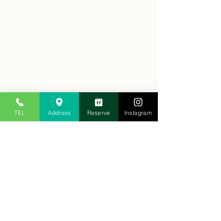
善整体院 CHIROPRACTIC AND BODYCAR
TEL
Address
Reserve
Instagram
すべて表示
最新記事