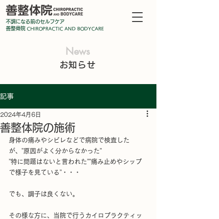
不調になる前のセルフケア
善整骨院
CHIROPRA
CTIC AND BODYCARE
News
お知らせ
記事
2024年4月6日
善整体院の施術
身体の痛みやシビレなどで病院で検査した
が、”原因がよく分からなかった”
”特に問題はないと言われた””痛み止めやシップ
で様子を見ている”・・・
でも、調子は良くない。
その様な方に、当院で行うカイロプラクティッ