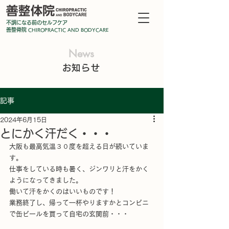
不調になる前のセルフケア
善整骨院
CHIROPRA
CTIC AND BODYCARE
News
お知らせ
記事
2024年6月15日
とにかく汗だく・・・
大阪も最高気温３０度を超える日が続いていま
す。
仕事をしている時も暑く、ジンワリと汗をかく
ようになってきました。
働いて汗をかくのはいいものです！
業務終了し、帰って一杯やりますかとコンビニ
で缶ビールを買って自宅の玄関前・・・